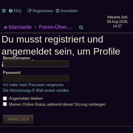
FAQ
Registrieren
Anmelden
Aktuelle Zeit:
09 Aug 2026,
S
Startseite
Foren-Übersicht
14:37
Du musst registriert und
u
angemeldet sein, um Profile
c
Benutzername:
h
anzuschauen.
e
Passwort:
Ich habe mein Passwort vergessen
Die Aktivierungs-E-Mail erneut senden
Angemeldet bleiben
Meinen Online-Status während dieser Sitzung verbergen