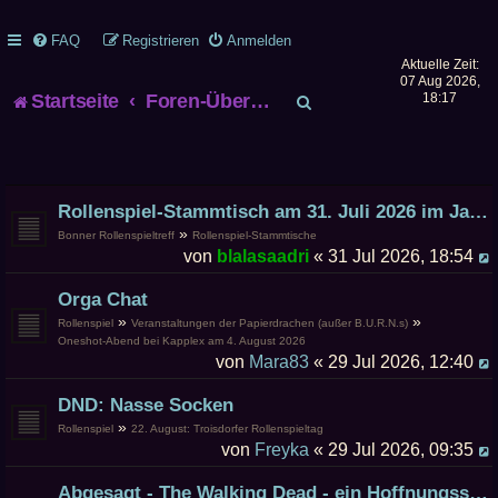
FAQ
Registrieren
Anmelden
Aktuelle Zeit:
07 Aug 2026,
S
Startseite
Foren-Übersicht
18:17
u
c
Rollenspiel-Stammtisch am 31. Juli 2026 im James Joyce
h
»
Bonner Rollenspieltreff
Rollenspiel-Stammtische
von
blalasaadri
« 31 Jul 2026, 18:54
e
Orga Chat
»
»
Rollenspiel
Veranstaltungen der Papierdrachen (außer B.U.R.N.s)
Oneshot-Abend bei Kapplex am 4. August 2026
von
Mara83
« 29 Jul 2026, 12:40
DND: Nasse Socken
»
Rollenspiel
22. August: Troisdorfer Rollenspieltag
von
Freyka
« 29 Jul 2026, 09:35
Abgesagt - The Walking Dead - ein Hoffnungsschimmer