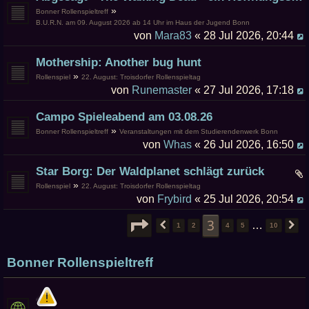
»
Bonner Rollenspieltreff
B.U.R.N. am 09. August 2026 ab 14 Uhr im Haus der Jugend Bonn
von
Mara83
« 28 Jul 2026, 20:44
Mothership: Another bug hunt
»
Rollenspiel
22. August: Troisdorfer Rollenspieltag
von
Runemaster
« 27 Jul 2026, 17:18
Campo Spieleabend am 03.08.26
»
Bonner Rollenspieltreff
Veranstaltungen mit dem Studierendenwerk Bonn
von
Whas
« 26 Jul 2026, 16:50
Star Borg: Der Waldplanet schlägt zurück
»
Rollenspiel
22. August: Troisdorfer Rollenspieltag
von
Frybird
« 25 Jul 2026, 20:54
SEITE
3
VON
10
3
…
VORHERIGE
1
2
4
5
10
N
Bonner Rollenspieltreff