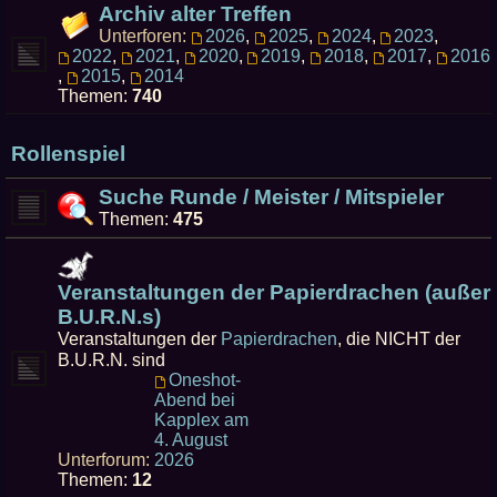
Archiv alter Treffen
Unterforen:
2026
,
2025
,
2024
,
2023
,
2022
,
2021
,
2020
,
2019
,
2018
,
2017
,
2016
,
2015
,
2014
Themen:
740
Rollenspiel
Suche Runde / Meister / Mitspieler
Themen:
475
Veranstaltungen der Papierdrachen (außer
B.U.R.N.s)
Veranstaltungen der
Papierdrachen
, die NICHT der
B.U.R.N. sind
Oneshot-
Abend bei
Kapplex am
4. August
Unterforum:
2026
Themen:
12