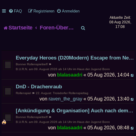
FAQ
Registrieren
Anmelden
Aktuelle Zeit:
08 Aug 2026,
S
Startseite
Foren-Übersicht
17:08
u
c
Everyday Heroes (D20Modern) Escape from New York
h
»
Bonner Rollenspieltreff
B.U.R.N. am 09. August 2026 ab 14 Uhr im Haus der Jugend Bonn
e
von
blalasaadri
« 05 Aug 2026, 14:04
DnD - Drachenraub
»
Rollenspiel
22. August: Troisdorfer Rollenspieltag
von
raven_the_gray
« 05 Aug 2026, 13:40
[Ankündigung & Organisation] Auch nach dem Ende kommt noch immer der B.U.R.N.
»
Bonner Rollenspieltreff
B.U.R.N. am 09. August 2026 ab 14 Uhr im Haus der Jugend Bonn
von
blalasaadri
« 05 Aug 2026, 08:48