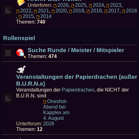
Unterforen:
2026
,
2025
,
2024
,
2023
,
2022
,
2021
,
2020
,
2019
,
2018
,
2017
,
2016
,
2015
,
2014
Themen:
740
Rollenspiel
Suche Runde / Meister / Mitspieler
Themen:
474
Veranstaltungen der Papierdrachen (außer
B.U.R.N.s)
Veranstaltungen der
Papierdrachen
, die NICHT der
B.U.R.N. sind
Oneshot-
Abend bei
Kapplex am
4. August
Unterforum:
2026
Themen:
12