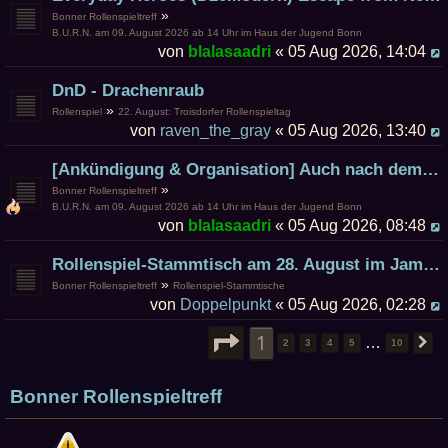
»
Bonner Rollenspieltreff
B.U.R.N. am 09. August 2026 ab 14 Uhr im Haus der Jugend Bonn
von
blalasaadri
« 05 Aug 2026, 14:04
DnD - Drachenraub
»
Rollenspiel
22. August: Troisdorfer Rollenspieltag
von
raven_the_gray
« 05 Aug 2026, 13:40
[Ankündigung & Organisation] Auch nach dem Ende kommt noch immer der B.U.R.N.
»
Bonner Rollenspieltreff
B.U.R.N. am 09. August 2026 ab 14 Uhr im Haus der Jugend Bonn
von
blalasaadri
« 05 Aug 2026, 08:48
Rollenspiel-Stammtisch am 28. August im James Joyce
»
Bonner Rollenspieltreff
Rollenspiel-Stammtische
von
Doppelpunkt
« 05 Aug 2026, 02:28
SEITE
1
1
VON
10
…
2
3
4
5
10
N
Bonner Rollenspieltreff