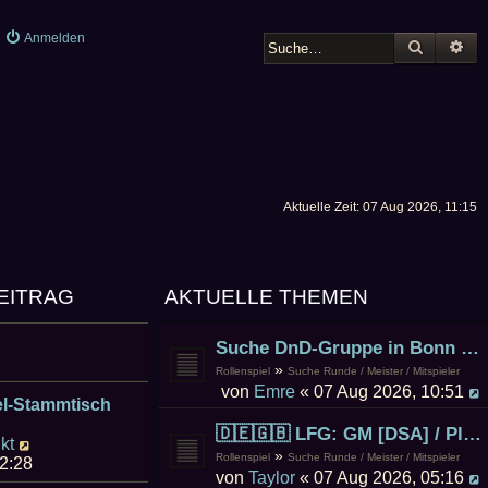
Anmelden
SUCHE
ER
Aktuelle Zeit: 07 Aug 2026, 11:15
EITRAG
AKTUELLE THEMEN
Suche DnD-Gruppe in Bonn als Spieler
»
Rollenspiel
Suche Runde / Meister / Mitspieler
von
Emre
« 07 Aug 2026, 10:51
el-Stammtisch
🇩🇪🇬🇧 LFG: GM [DSA] / Player [DSA][D&D][?x?] pre-covid
N
kt
»
Rollenspiel
Suche Runde / Meister / Mitspieler
e
2:28
von
Taylor
« 07 Aug 2026, 05:16
u