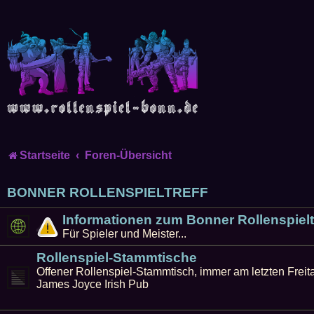
Startseite
Foren-Übersicht
BONNER ROLLENSPIELTREFF
Informationen zum Bonner Rollenspielt
Für Spieler und Meister...
Rollenspiel-Stammtische
Offener Rollenspiel-Stammtisch, immer am letzten Frei
James Joyce Irish Pub