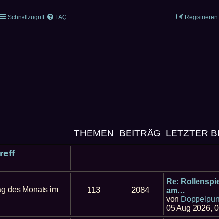
Schnellzugriff
FAQ
Registrieren
THEMEN
BEITRÄG
LETZTER B
E
reff
Re: Rollenspi
113
2084
tag des Monats im
am…
von
Doppelpun
05 Aug 2026, 0