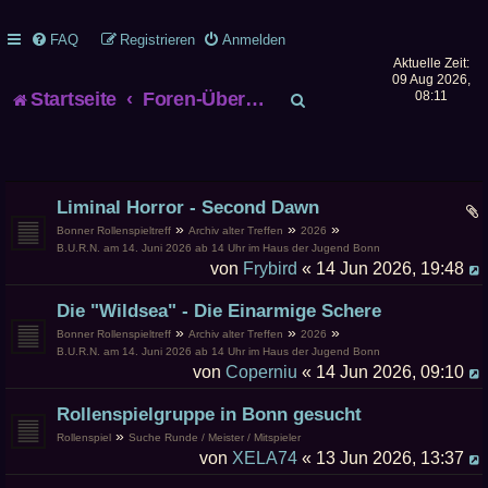
FAQ
Registrieren
Anmelden
Aktuelle Zeit:
09 Aug 2026,
S
Startseite
Foren-Übersicht
08:11
u
c
Liminal Horror - Second Dawn
h
»
»
»
Bonner Rollenspieltreff
Archiv alter Treffen
2026
B.U.R.N. am 14. Juni 2026 ab 14 Uhr im Haus der Jugend Bonn
e
von
Frybird
« 14 Jun 2026, 19:48
Die "Wildsea" - Die Einarmige Schere
»
»
»
Bonner Rollenspieltreff
Archiv alter Treffen
2026
B.U.R.N. am 14. Juni 2026 ab 14 Uhr im Haus der Jugend Bonn
von
Coperniu
« 14 Jun 2026, 09:10
Rollenspielgruppe in Bonn gesucht
»
Rollenspiel
Suche Runde / Meister / Mitspieler
von
XELA74
« 13 Jun 2026, 13:37