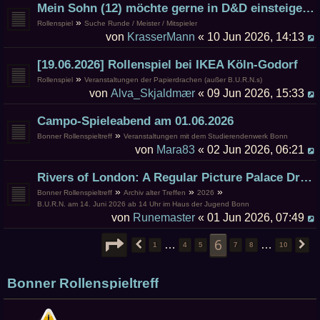
Mein Sohn (12) möchte gerne in D&D einsteigen.....
»
Rollenspiel
Suche Runde / Meister / Mitspieler
von
KrasserMann
« 10 Jun 2026, 14:13
[19.06.2026] Rollenspiel bei IKEA Köln-Godorf
»
Rollenspiel
Veranstaltungen der Papierdrachen (außer B.U.R.N.s)
von
Alva_Skjaldmær
« 09 Jun 2026, 15:33
Campo-Spieleabend am 01.06.2026
»
Bonner Rollenspieltreff
Veranstaltungen mit dem Studierendenwerk Bonn
von
Mara83
« 02 Jun 2026, 06:21
Rivers of London: A Regular Picture Palace Drama
»
»
»
Bonner Rollenspieltreff
Archiv alter Treffen
2026
B.U.R.N. am 14. Juni 2026 ab 14 Uhr im Haus der Jugend Bonn
von
Runemaster
« 01 Jun 2026, 07:49
SEITE
6
VON
10
6
…
…
VORHERIGE
1
4
5
7
8
10
N
Bonner Rollenspieltreff