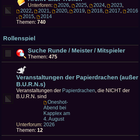
Unterforen:
2026
,
2025
,
2024
,
2023
,
2022
,
2021
,
2020
,
2019
,
2018
,
2017
,
2016
,
2015
,
2014
Themen:
740
Rollenspiel
Suche Runde / Meister / Mitspieler
Themen:
475
Veranstaltungen der Papierdrachen (außer
B.U.R.N.s)
Veranstaltungen der
Papierdrachen
, die NICHT der
B.U.R.N. sind
Oneshot-
Abend bei
Kapplex am
4. August
Unterforum:
2026
Themen:
12