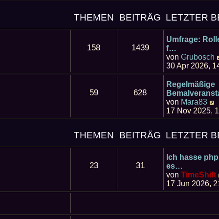
THEMEN
BEITRÄG
LETZTER B
E
Umfrage: Roll
158
1439
f…
von
Grubosch
30 Apr 2026, 1
Regelmäßige
59
628
Bemalveranst
von
Mara83
17 Nov 2025, 
THEMEN
BEITRÄG
LETZTER B
s
t
E
Ich hasse php
r
23
31
es…
von
TimeShift
17 Jun 2026, 2
i
t
r