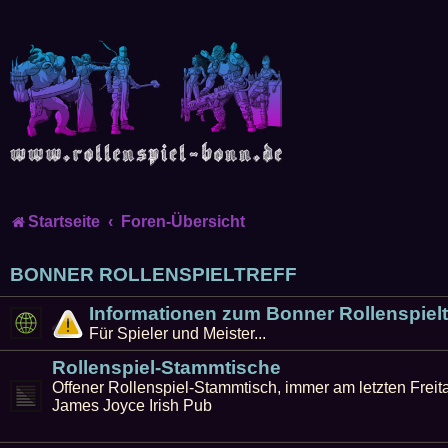
Startseite
Foren-Übersicht
BONNER ROLLENSPIELTREFF
Informationen zum Bonner Rollenspielt
Für Spieler und Meister...
Rollenspiel-Stammtische
Offener Rollenspiel-Stammtisch, immer am letzten Frei
James Joyce Irish Pub