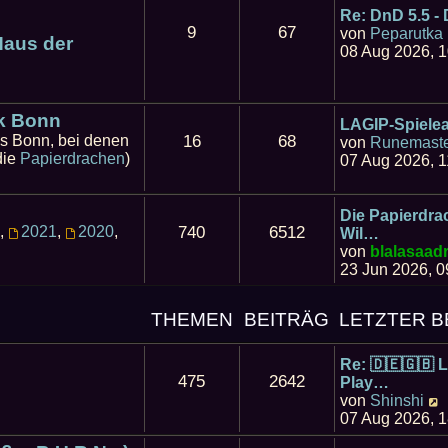
Re: DnD 5.5 -
9
67
von
Peparutka
Haus der
08 Aug 2026, 1
rk Bonn
LAGIP-Spiele
16
68
s Bonn, bei denen
von
Runemast
die
Papierdrachen
)
07 Aug 2026, 1
Die Papierdra
740
6512
2
,
2021
,
2020
,
Wil…
von
blalasaadr
23 Jun 2026, 0
THEMEN
BEITRÄG
LETZTER B
E
Re: 🇩🇪🇬🇧 
475
2642
Play…
von
Shinshi
07 Aug 2026, 1