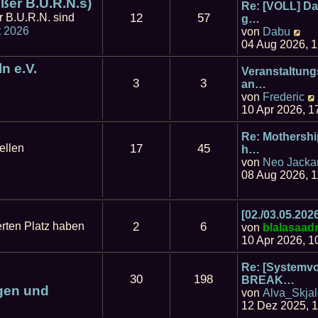
ßer B.U.R.N.s)
Re: [VOLL] Da
12
57
s
r B.U.R.N. sind
g…
t
t 2026
N
von
Dabu
e
04 Aug 2026, 1
r
u
n e.V.
e
Veranstaltung
3
3
s
an…
i
t
von
Frederic
t
e
10 Apr 2026, 1
r
r
B
Re: Mothershi
e
17
45
ellen
h…
i
von
Neo Jacka
t
08 Aug 2026, 1
r
a
g
[02./03.05.202
2
6
rten Platz haben
von
blalasaadr
10 Apr 2026, 1
Re: [Systemvo
30
198
BREAK…
gen und
von
Alva_Skja
12 Dez 2025, 