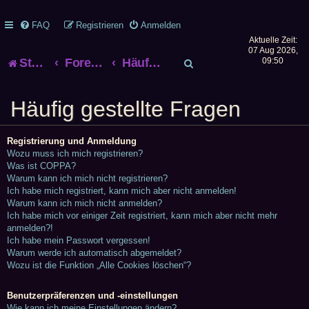
FAQ
Registrieren
Anmelden
Aktuelle Zeit:
07 Aug 2026,
S
Startseite
Foren-Übersicht
Häufig gestellte Fragen
09:50
u
Häufig gestellte Fragen
c
h
Registrierung und Anmeldung
Wozu muss ich mich registrieren?
e
Was ist COPPA?
Warum kann ich mich nicht registrieren?
Ich habe mich registriert, kann mich aber nicht anmelden!
Warum kann ich mich nicht anmelden?
Ich habe mich vor einiger Zeit registriert, kann mich aber nicht mehr
anmelden?!
Ich habe mein Passwort vergessen!
Warum werde ich automatisch abgemeldet?
Wozu ist die Funktion „Alle Cookies löschen“?
Benutzerpräferenzen und -einstellungen
Wie kann ich meine Einstellungen ändern?