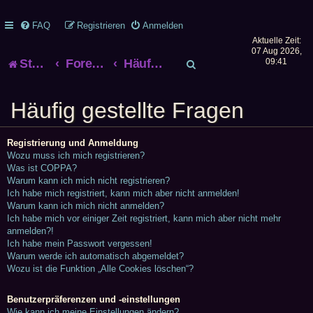
FAQ
Registrieren
Anmelden
Aktuelle Zeit:
07 Aug 2026,
S
Startseite
Foren-Übersicht
Häufig gestellte Fragen
09:41
u
Häufig gestellte Fragen
c
h
Registrierung und Anmeldung
Wozu muss ich mich registrieren?
e
Was ist COPPA?
Warum kann ich mich nicht registrieren?
Ich habe mich registriert, kann mich aber nicht anmelden!
Warum kann ich mich nicht anmelden?
Ich habe mich vor einiger Zeit registriert, kann mich aber nicht mehr
anmelden?!
Ich habe mein Passwort vergessen!
Warum werde ich automatisch abgemeldet?
Wozu ist die Funktion „Alle Cookies löschen“?
Benutzerpräferenzen und -einstellungen
Wie kann ich meine Einstellungen ändern?