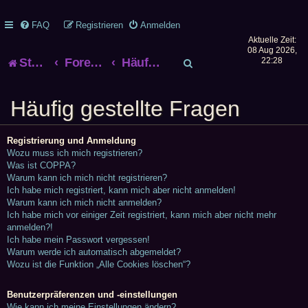
FAQ
Registrieren
Anmelden
Aktuelle Zeit:
08 Aug 2026,
S
Startseite
Foren-Übersicht
Häufig gestellte Fragen
22:28
u
Häufig gestellte Fragen
c
h
Registrierung und Anmeldung
Wozu muss ich mich registrieren?
e
Was ist COPPA?
Warum kann ich mich nicht registrieren?
Ich habe mich registriert, kann mich aber nicht anmelden!
Warum kann ich mich nicht anmelden?
Ich habe mich vor einiger Zeit registriert, kann mich aber nicht mehr
anmelden?!
Ich habe mein Passwort vergessen!
Warum werde ich automatisch abgemeldet?
Wozu ist die Funktion „Alle Cookies löschen“?
Benutzerpräferenzen und -einstellungen
Wie kann ich meine Einstellungen ändern?